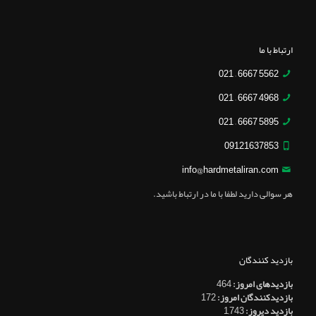
ارتباط با ما
5562 6667 – 021
4968 6667 – 021
5895 6667 – 021
09121637853
info@hardmetaliran.com
هر سوالی دارید لطفا با ما در ارتباط باشید.
بازدید کنندگان
بازدیدهای امروز:
464
بازدیدکنندگان امروز:
172
بازدید دیروز:
1,743