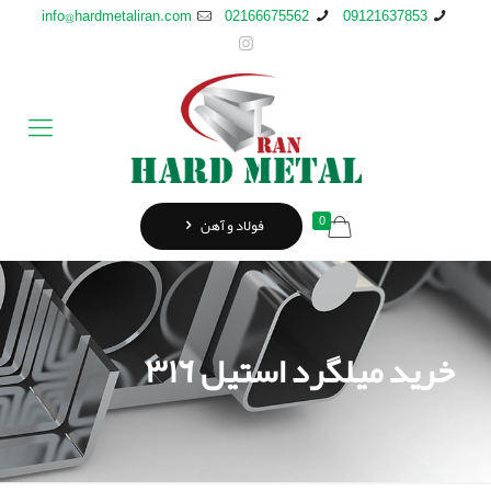
info@hardmetaliran.com
02166675562
09121637853
0
فولاد و آهن
خرید ميلگرد استيل ٣١٦