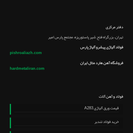
دفتر مرکزی
تهران، بزرگراه فتح, شير پاستوريزه، مجتمع پارس امير
فولاد آلیاژی پیشرو آلیاژ پارس
pishroaliazh.com
فروشگاه آهن هارد متال ایران
hardmetaliran.com
فولاد و آهن آلات
قیمت ورق آلیاژی A283
خرید فولاد تندبر