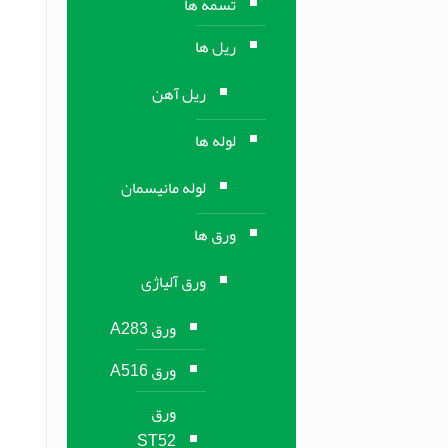
تسمه ها
ریل ها
ریل آهن
لوله ها
لوله مانیسمان
ورق ها
ورق آلیاژی
ورق A283
ورق A516
ورق
ST52