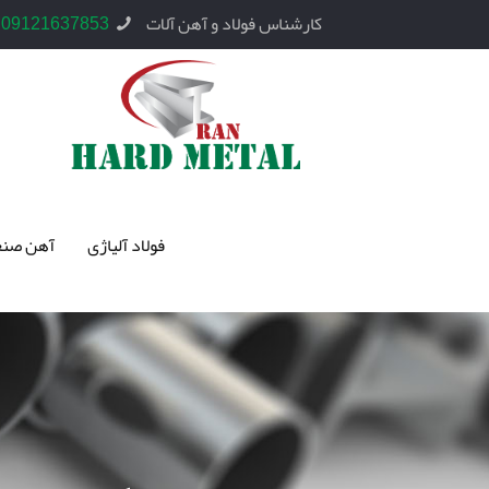
کارشناس فولاد و آهن آلات
09121637853
فولاد آلیاژی
آهن صنع