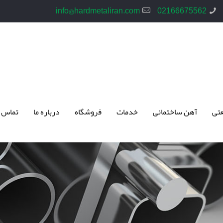
info@hardmetaliran.com
02166675562
تی
آهن ساختمانی
خدمات
فروشگاه
درباره ما
تماس 