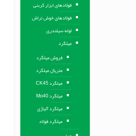
فولادهای ابزار کربنی
فولادهای خوش تراش
لوله سیلندری
میلگرد
فروش میلگرد
متریال میلگرد
میلگرد CK45
میلگرد Mo40
میلگرد آلیاژی
میلگرد فولاد
ورق