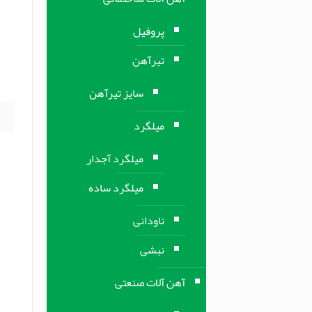
م
پروفیل
م
تیرآهن
ف
ف
سایز تیرآهن
میلگرد
میلگرد آجدار
میلگرد ساده
ناودانی
نبشی
آهن آلات صنعتی