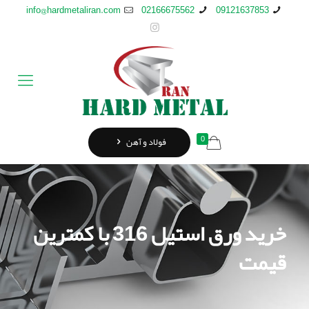
info@hardmetaliran.com
02166675562
09121637853
0
فولاد و آهن
خرید ورق استيل 316 با کمترین
قیمت