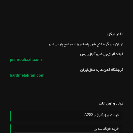
دفتر مرکزی
تهران، بزرگراه فتح, شير پاستوريزه، مجتمع پارس امير
فولاد آلیاژی پیشرو آلیاژ پارس
pishroaliazh.com
فروشگاه آهن هارد متال ایران
hardmetaliran.com
فولاد و آهن آلات
قیمت ورق آلیاژی A283
خرید فولاد تندبر