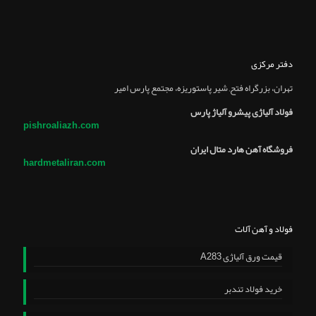
دفتر مرکزی
تهران، بزرگراه فتح, شير پاستوريزه، مجتمع پارس امير
فولاد آلیاژی پیشرو آلیاژ پارس
pishroaliazh.com
فروشگاه آهن هارد متال ایران
hardmetaliran.com
فولاد و آهن آلات
قیمت ورق آلیاژی A283
خرید فولاد تندبر