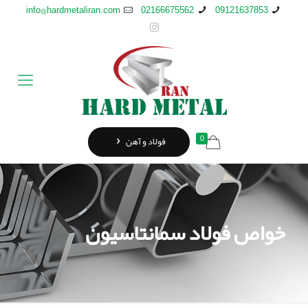
info@hardmetaliran.com
02166675562
09121637853
0
فولاد و آهن
خواص فولاد سمانتاسیون