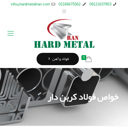
info@hardmetaliran.com
02166675562
09121637853
0
فولاد و آهن
خواص فولاد کربن دار