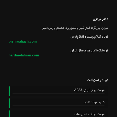
دفتر مرکزی
تهران، بزرگراه فتح, شير پاستوريزه، مجتمع پارس امير
فولاد آلیاژی پیشرو آلیاژ پارس
pishroaliazh.com
فروشگاه آهن هارد متال ایران
hardmetaliran.com
فولاد و آهن آلات
قیمت ورق آلیاژی A283
خرید فولاد تندبر
قیمت میلگرد آهن ساده