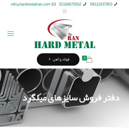
info@hardmetaliran.com
02166675562
09121637853
0
فولاد و آهن
دفتر فروش سایزهای میلگرد