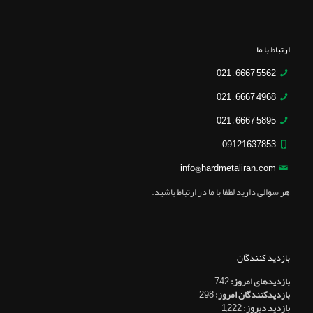
ارتباط با ما
5562 6667 – 021
4968 6667 – 021
5895 6667 – 021
09121637853
info@hardmetaliran.com
هر سوالی دارید لطفا با ما در ارتباط باشید.
بازدید کنندگان
بازدیدهای امروز:
742
بازدیدکنندگان امروز:
298
بازدید دیروز:
1,222