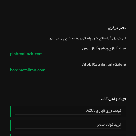
دفتر مرکزی
تهران، بزرگراه فتح, شير پاستوريزه، مجتمع پارس امير
فولاد آلیاژی پیشرو آلیاژ پارس
pishroaliazh.com
فروشگاه آهن هارد متال ایران
hardmetaliran.com
فولاد و آهن آلات
قیمت ورق آلیاژی A283
خرید فولاد تندبر