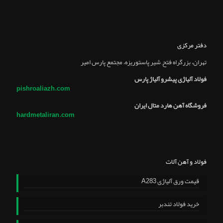
دفتر مرکزی
تهران، بزرگراه فتح, شير پاستوريزه، مجتمع پارس امير
فولاد آلیاژی پیشرو آلیاژ پارس
pishroaliazh.com
فروشگاه آهن هارد متال ایران
hardmetaliran.com
فولاد و آهن آلات
قیمت ورق آلیاژی A283
خرید فولاد تندبر