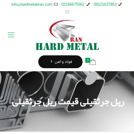
info@hardmetaliran.com
02166675562
09121637853
0
فولاد و آهن
ریل جرثقیلی قیمت ریل جرثقیلی