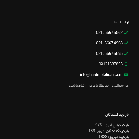
ارتباط با ما
5562 6667 – 021
4968 6667 – 021
5895 6667 – 021
09121637853
info@hardmetaliran.com
هر سوالی دارید لطفا با ما در ارتباط باشید.
بازدید کنندگان
بازدیدهای امروز:
976
بازدیدکنندگان امروز:
186
بازدید دیروز:
1,838