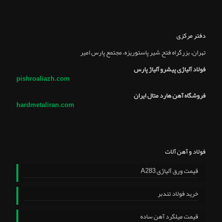
دفتر مرکزی
تهران، بزرگراه فتح, شير پاستوريزه، مجتمع پارس امير
فولاد آلیاژی پیشرو آلیاژ پارس
pishroaliazh.com
فروشگاه آهن هارد متال ایران
hardmetaliran.com
فولاد و آهن آلات
قیمت ورق آلیاژی A283
خرید فولاد تندبر
قیمت میلگرد آهن ساده