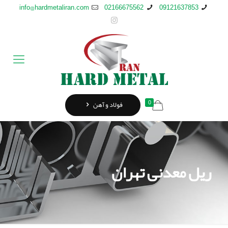
info@hardmetaliran.com
02166675562
09121637853
0
فولاد و آهن
ریل معدنی تهران