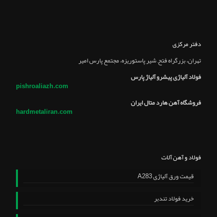
دفتر مرکزی
تهران، بزرگراه فتح, شير پاستوريزه، مجتمع پارس امير
فولاد آلیاژی پیشرو آلیاژ پارس
pishroaliazh.com
فروشگاه آهن هارد متال ایران
hardmetaliran.com
فولاد و آهن آلات
قیمت ورق آلیاژی A283
خرید فولاد تندبر