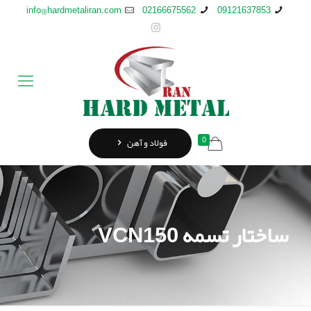
info@hardmetaliran.com
02166675562
09121637853
0
فولاد و آهن
ساختار تسمه VCN150