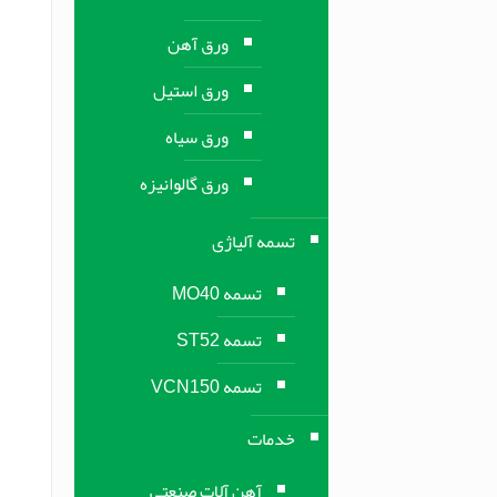
ورق آهن
ورق استیل
ورق سیاه
ورق گالوانیزه
تسمه آلیاژی
تسمه MO40
تسمه ST52
تسمه VCN150
خدمات
آهن آلات صنعتی