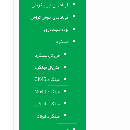
فولادهای ابزار کربنی
فولادهای خوش تراش
لوله سیلندری
میلگرد
فروش میلگرد
متریال میلگرد
میلگرد CK45
میلگرد Mo40
میلگرد آلیاژی
میلگرد فولاد
ورق