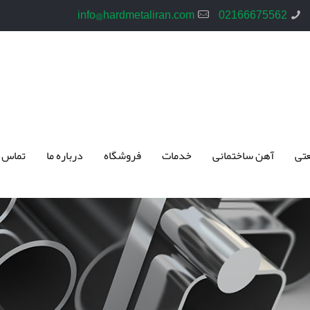
info@hardmetaliran.com
02166675562
تی
آهن ساختمانی
خدمات
فروشگاه
درباره ما
تماس 