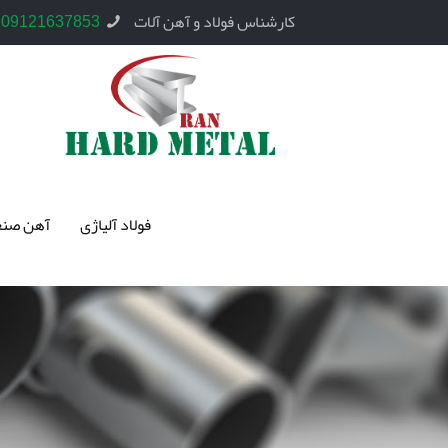
کارشناس فولاد و آهن آلات
09121637853
فولاد آلیاژی
آهن صنع