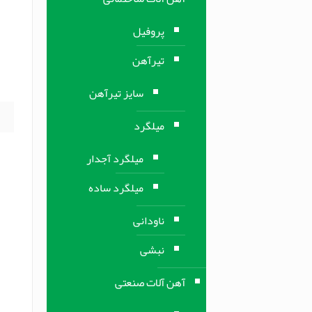
ر
پروفیل
تیرآهن
س
سایز تیرآهن
میلگرد
میلگرد آجدار
میلگرد ساده
ناودانی
نبشی
آهن آلات صنعتی