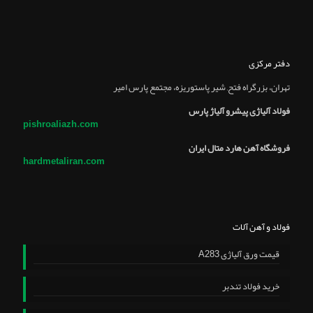
دفتر مرکزی
تهران، بزرگراه فتح, شير پاستوريزه، مجتمع پارس امير
فولاد آلیاژی پیشرو آلیاژ پارس
pishroaliazh.com
فروشگاه آهن هارد متال ایران
hardmetaliran.com
فولاد و آهن آلات
قیمت ورق آلیاژی A283
خرید فولاد تندبر