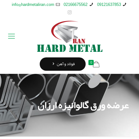
info@hardmetaliran.com
02166675562
09121637853
0
فولاد و آهن
عرضه ورق گالوانیزه ارزان