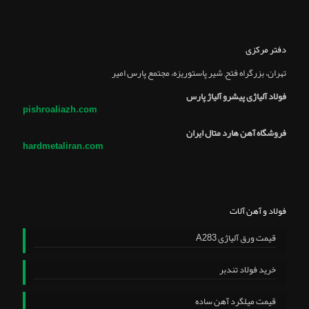
دفتر مرکزی
تهران، بزرگراه فتح, شير پاستوريزه، مجتمع پارس امير
فولاد آلیاژی پیشرو آلیاژ پارس
pishroaliazh.com
فروشگاه آهن هارد متال ایران
hardmetaliran.com
فولاد و آهن آلات
قیمت ورق آلیاژی A283
خرید فولاد تندبر
قیمت میلگرد آهن ساده