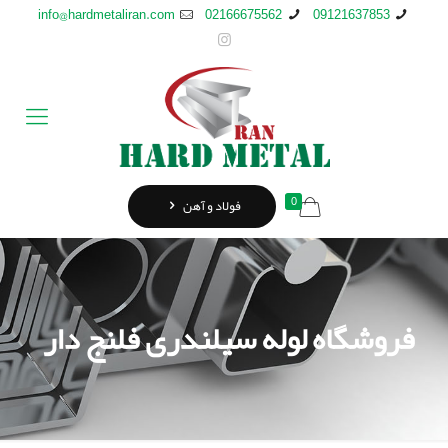
info@hardmetaliran.com
02166675562
09121637853
0
فولاد و آهن
فروشگاه لوله سیلندری فلنج دار