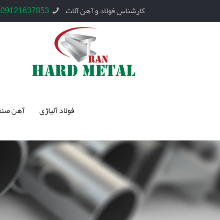
کارشناس فولاد و آهن آلات
09121637853
فولاد آلیاژی
آهن صنع