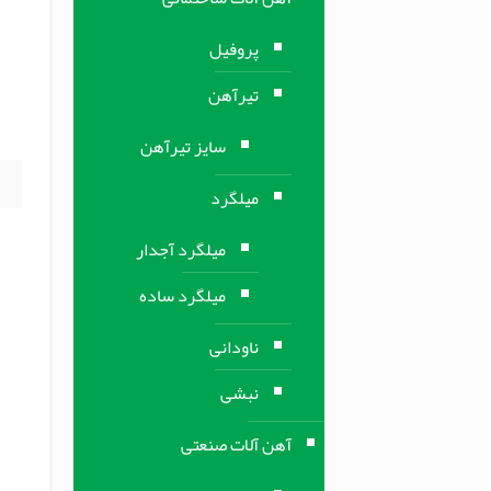
م
پروفیل
تیرآهن
م
سایز تیرآهن
میلگرد
میلگرد آجدار
میلگرد ساده
ناودانی
نبشی
آهن آلات صنعتی