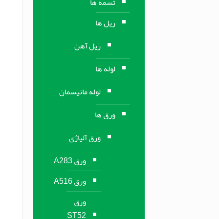
تسمه ها
ریل ها
ریل آهن
لوله ها
لوله مانیسمان
ورق ها
ورق آلیاژی
ورق A283
ورق A516
ورق
ST52