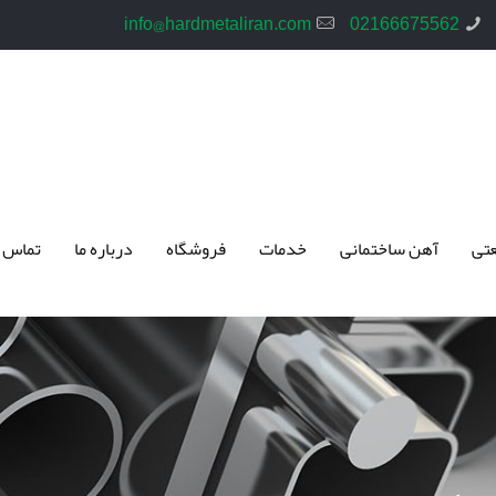
info@hardmetaliran.com
02166675562
تی
آهن ساختمانی
خدمات
فروشگاه
درباره ما
تماس 