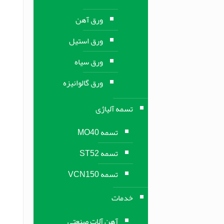
ورق آهن
ورق استیل
ورق سیاه
ورق گالوانیزه
تسمه آلیاژی
تسمه MO40
تسمه ST52
تسمه VCN150
خدمات
آهن آلات صنعتی