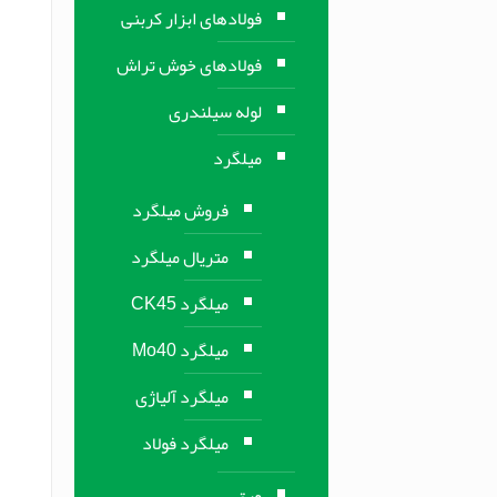
فولادهای ابزار کربنی
فولادهای خوش تراش
لوله سیلندری
میلگرد
فروش میلگرد
متریال میلگرد
میلگرد CK45
میلگرد Mo40
میلگرد آلیاژی
میلگرد فولاد
ورق