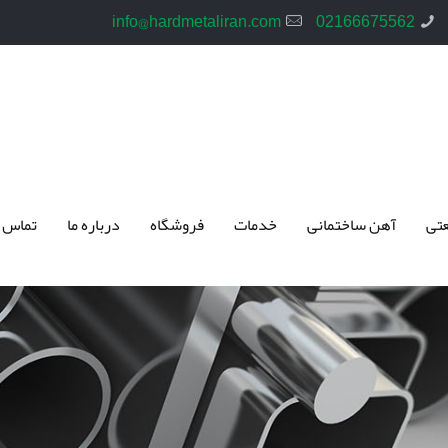
info@hardmetaliran.com
02166675562
تی
آهن ساختمانی
خدمات
فروشگاه
درباره ما
تماس 