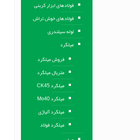
فولادهای ابزار کربنی
فولادهای خوش تراش
لوله سیلندری
میلگرد
فروش میلگرد
متریال میلگرد
میلگرد CK45
میلگرد Mo40
میلگرد آلیاژی
میلگرد فولاد
ورق