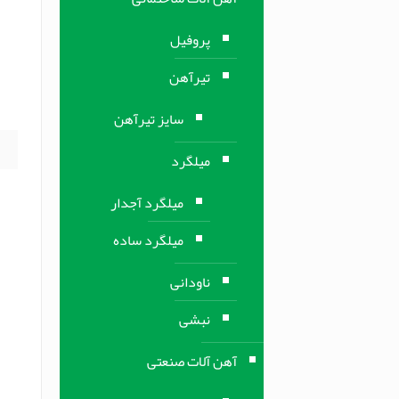
ر
پروفیل
تیرآهن
س
سایز تیرآهن
میلگرد
میلگرد آجدار
میلگرد ساده
ناودانی
نبشی
آهن آلات صنعتی