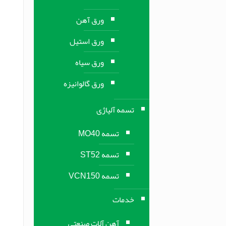
ورق آهن
ورق استیل
ورق سیاه
ورق گالوانیزه
تسمه آلیاژی
تسمه MO40
تسمه ST52
تسمه VCN150
خدمات
آهن آلات صنعتی