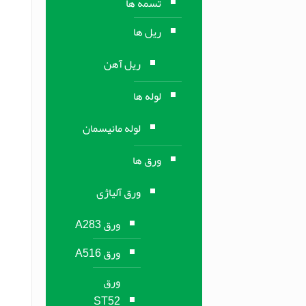
تسمه ها
ریل ها
ریل آهن
لوله ها
لوله مانیسمان
ورق ها
ورق آلیاژی
ورق A283
ورق A516
ورق
ST52