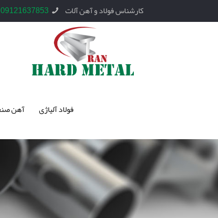
کارشناس فولاد و آهن آلات
09121637853
فولاد آلیاژی
آهن صنع