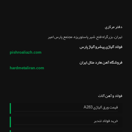
دفتر مرکزی
تهران، بزرگراه فتح, شير پاستوريزه، مجتمع پارس امير
فولاد آلیاژی پیشرو آلیاژ پارس
pishroaliazh.com
فروشگاه آهن هارد متال ایران
hardmetaliran.com
فولاد و آهن آلات
قیمت ورق آلیاژی A283
خرید فولاد تندبر