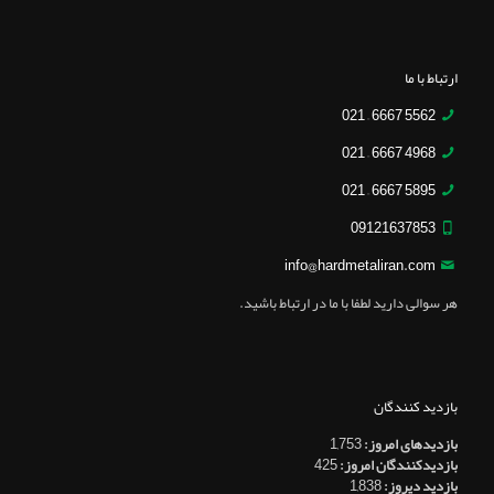
ارتباط با ما
5562 6667 – 021
4968 6667 – 021
5895 6667 – 021
09121637853
info@hardmetaliran.com
هر سوالی دارید لطفا با ما در ارتباط باشید.
بازدید کنندگان
بازدیدهای امروز:
1,753
بازدیدکنندگان امروز:
425
بازدید دیروز:
1,838