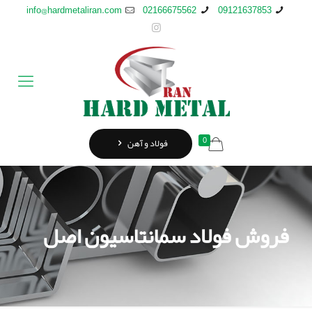
info@hardmetaliran.com
02166675562
09121637853
0
فولاد و آهن
فروش فولاد سمانتاسیون اصل