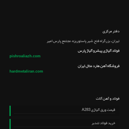
دفتر مرکزی
تهران، بزرگراه فتح, شير پاستوريزه، مجتمع پارس امير
فولاد آلیاژی پیشرو آلیاژ پارس
pishroaliazh.com
فروشگاه آهن هارد متال ایران
hardmetaliran.com
فولاد و آهن آلات
قیمت ورق آلیاژی A283
خرید فولاد تندبر