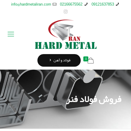
info@hardmetaliran.com
02166675562
09121637853
0
فولاد و آهن
فروش فولاد فنر