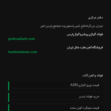
دفتر مرکزی
تهران، بزرگراه فتح, شير پاستوريزه، مجتمع پارس امير
فولاد آلیاژی پیشرو آلیاژ پارس
pishroaliazh.com
فروشگاه آهن هارد متال ایران
hardmetaliran.com
فولاد و آهن آلات
قیمت ورق آلیاژی A283
خرید فولاد تندبر
قیمت میلگرد آهن ساده