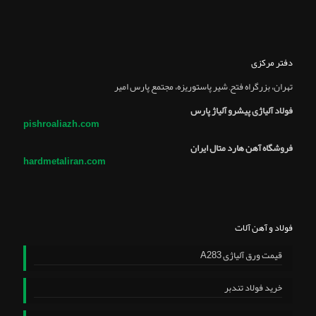
دفتر مرکزی
تهران، بزرگراه فتح, شير پاستوريزه، مجتمع پارس امير
فولاد آلیاژی پیشرو آلیاژ پارس
pishroaliazh.com
فروشگاه آهن هارد متال ایران
hardmetaliran.com
فولاد و آهن آلات
قیمت ورق آلیاژی A283
خرید فولاد تندبر