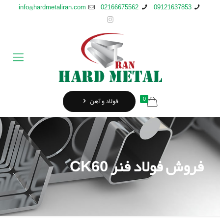
info@hardmetaliran.com
02166675562
09121637853
0
فولاد و آهن
فروش فولاد فنر CK60