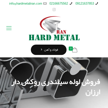
info@hardmetaliran.com
02166675562
09121637853
0
فولاد و آهن
فروش لوله سیلندری روکش دار
ارزان