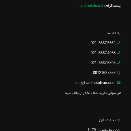
اینستاگرام
:
hardmetaliran1
ارتباط با ما
5562 6667 – 021
4968 6667 – 021
5895 6667 – 021
09121637853
info@hardmetaliran.com
هر سوالی دارید لطفا با ما در ارتباط باشید.
بازدید کنندگان
بازدیدهای امروز:
1,178