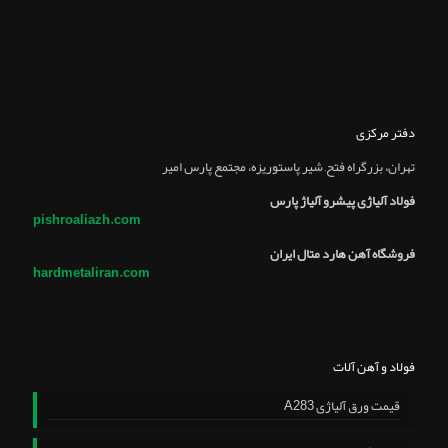
دفتر مرکزی
تهران، بزرگراه فتح, شير پاستوريزه، مجتمع پارس امير
فولاد آلیاژی پیشرو آلیاژ پارس
pishroaliazh.com
فروشگاه آهن هارد متال ایران
hardmetaliran.com
فولاد و آهن آلات
قیمت ورق آلیاژی A283