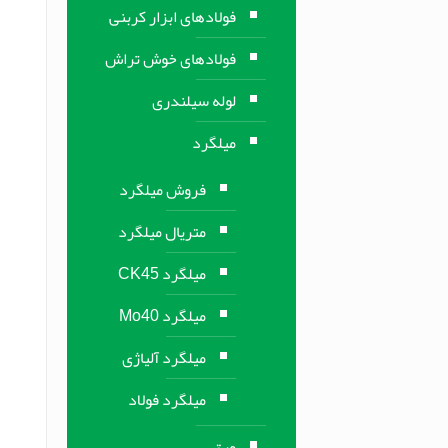
فولادهای ابزار کربنی
فولادهای خوش تراش
لوله سیلندری
میلگرد
فروش میلگرد
متریال میلگرد
میلگرد CK45
میلگرد Mo40
میلگرد آلیاژی
میلگرد فولاد
ورق