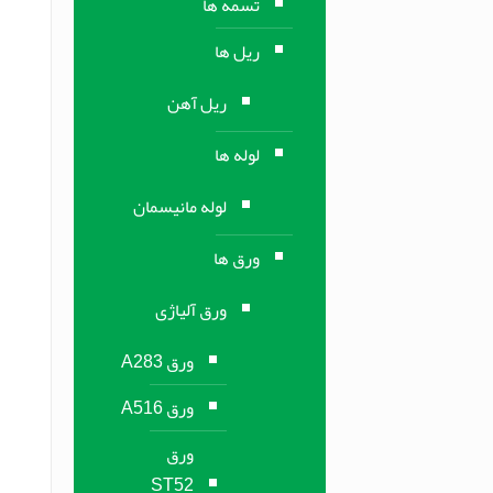
تسمه ها
ریل ها
ریل آهن
لوله ها
لوله مانیسمان
ورق ها
ورق آلیاژی
ورق A283
ورق A516
ورق
ST52