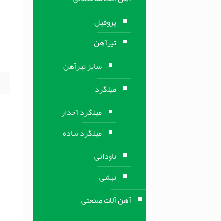
ل
پروفیل
ل
تیرآهن
د
]
سایز تیرآهن
میلگرد
میلگرد آجدار
میلگرد ساده
ناودانی
نبشی
آهن آلات صنعتی