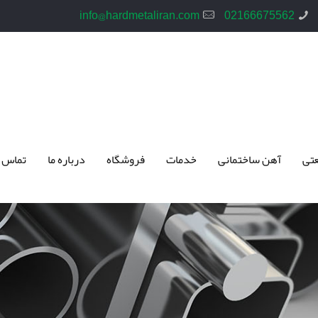
info@hardmetaliran.com
02166675562
تی
آهن ساختمانی
خدمات
فروشگاه
درباره ما
تماس 