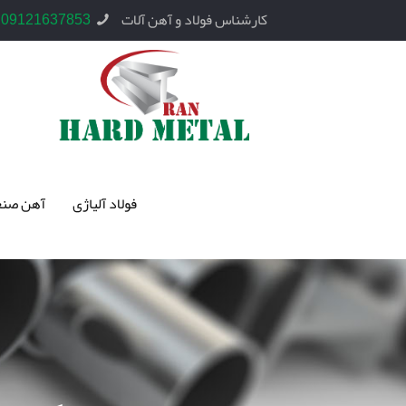
کارشناس فولاد و آهن آلات
09121637853
فولاد آلیاژی
آهن صنع