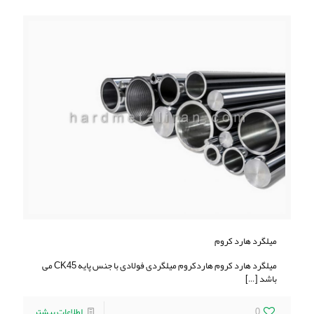
میلگرد هارد کروم
میلگرد هارد کروم هاردكروم ميلگردی فولادی با جنس پايه CK45 می
باشد
[…]
0
اطلاعات بیشتر