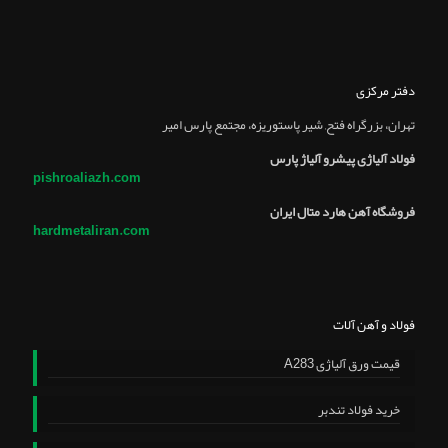
دفتر مرکزی
تهران، بزرگراه فتح, شير پاستوريزه، مجتمع پارس امير
فولاد آلیاژی پیشرو آلیاژ پارس
pishroaliazh.com
فروشگاه آهن هارد متال ایران
hardmetaliran.com
فولاد و آهن آلات
قیمت ورق آلیاژی A283
خرید فولاد تندبر