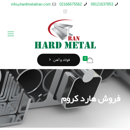
info@hardmetaliran.com
02166675562
09121637853
0
فولاد و آهن
فروش هارد کروم