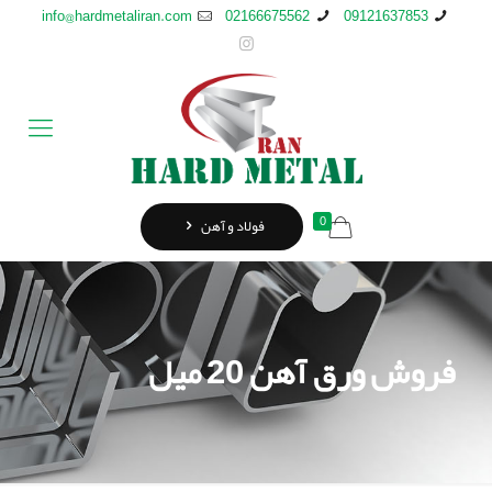
info@hardmetaliran.com
02166675562
09121637853
0
فولاد و آهن
فروش ورق آهن 20 میل