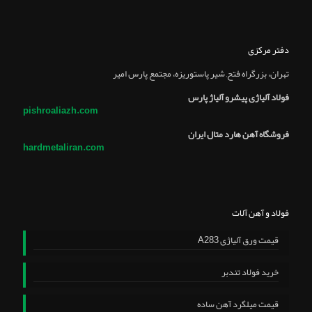
دفتر مرکزی
تهران، بزرگراه فتح, شير پاستوريزه، مجتمع پارس امير
فولاد آلیاژی پیشرو آلیاژ پارس
pishroaliazh.com
فروشگاه آهن هارد متال ایران
hardmetaliran.com
فولاد و آهن آلات
قیمت ورق آلیاژی A283
خرید فولاد تندبر
قیمت میلگرد آهن ساده