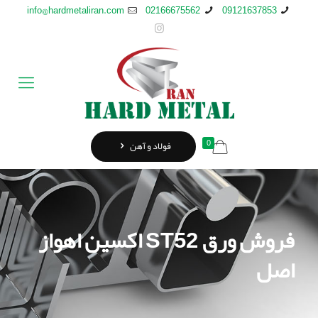
info@hardmetaliran.com
02166675562
09121637853
0
فولاد و آهن
فروش ورق ST52 اکسین اهواز
اصل