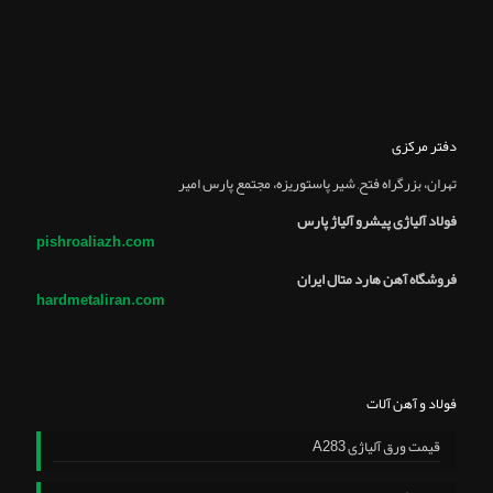
دفتر مرکزی
تهران، بزرگراه فتح, شير پاستوريزه، مجتمع پارس امير
فولاد آلیاژی پیشرو آلیاژ پارس
pishroaliazh.com
فروشگاه آهن هارد متال ایران
hardmetaliran.com
فولاد و آهن آلات
قیمت ورق آلیاژی A283