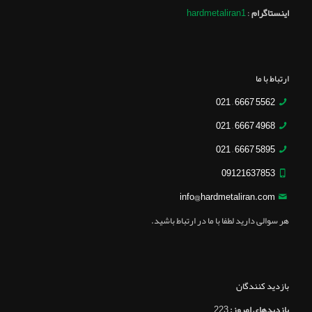
اینستاگرام
:
hardmetaliran1
ارتباط با ما
5562 6667 – 021
4968 6667 – 021
5895 6667 – 021
09121637853
info@hardmetaliran.com
هر سوالی دارید لطفا با ما در ارتباط باشید.
بازدید کنندگان
بازدیدهای امروز:
223