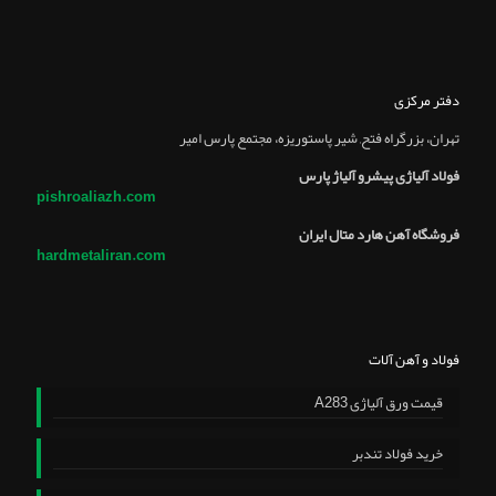
دفتر مرکزی
تهران، بزرگراه فتح, شير پاستوريزه، مجتمع پارس امير
فولاد آلیاژی پیشرو آلیاژ پارس
pishroaliazh.com
فروشگاه آهن هارد متال ایران
hardmetaliran.com
فولاد و آهن آلات
قیمت ورق آلیاژی A283
خرید فولاد تندبر