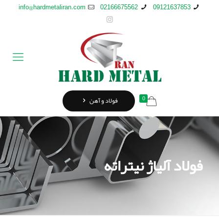
info@hardmetaliran.com
02166675562
09121637853
0
فولاد و آهن
فولاد آلیاژ نیتراته