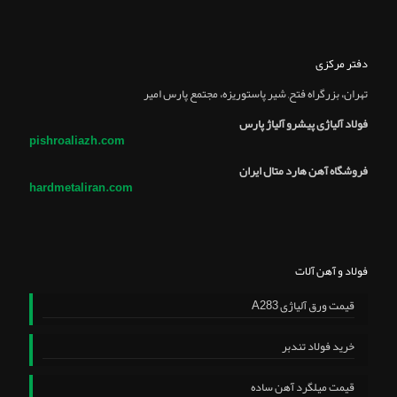
دفتر مرکزی
تهران، بزرگراه فتح, شير پاستوريزه، مجتمع پارس امير
فولاد آلیاژی پیشرو آلیاژ پارس
pishroaliazh.com
فروشگاه آهن هارد متال ایران
hardmetaliran.com
فولاد و آهن آلات
قیمت ورق آلیاژی A283
خرید فولاد تندبر
قیمت میلگرد آهن ساده