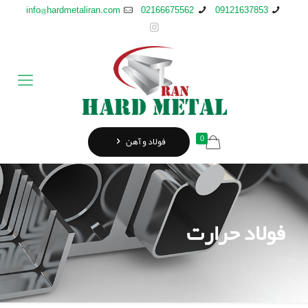
info@hardmetaliran.com
02166675562
09121637853
0
فولاد و آهن
فولاد حرارت