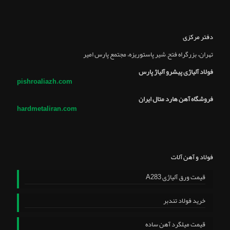
دفتر مرکزی
تهران، بزرگراه فتح, شير پاستوريزه، مجتمع پارس امير
فولاد آلیاژی پیشرو آلیاژ پارس
pishroaliazh.com
فروشگاه آهن هارد متال ایران
hardmetaliran.com
فولاد و آهن آلات
قیمت ورق آلیاژی A283
خرید فولاد تندبر
قیمت میلگرد آهن ساده