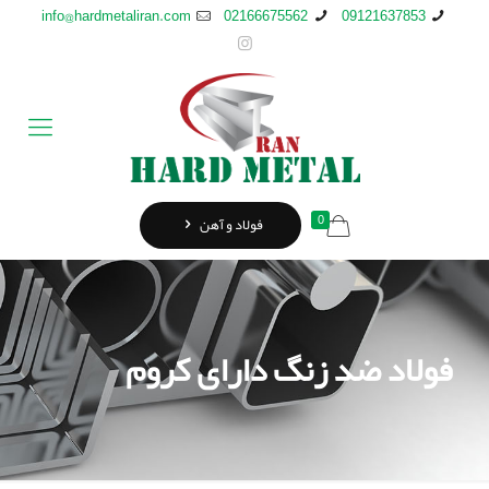
info@hardmetaliran.com
02166675562
09121637853
0
فولاد و آهن
فولاد ضد زنگ دارای کروم