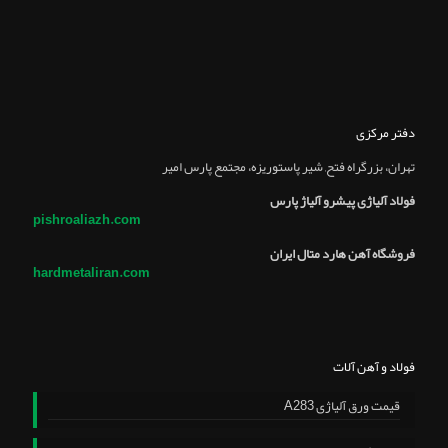
دفتر مرکزی
تهران، بزرگراه فتح, شير پاستوريزه، مجتمع پارس امير
فولاد آلیاژی پیشرو آلیاژ پارس
pishroaliazh.com
فروشگاه آهن هارد متال ایران
hardmetaliran.com
فولاد و آهن آلات
قیمت ورق آلیاژی A283