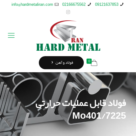
info@hardmetaliran.com
02166675562
09121637853
0
فولاد و آهن
فولاد قابل عملیات حرارتی
Mo401/7225