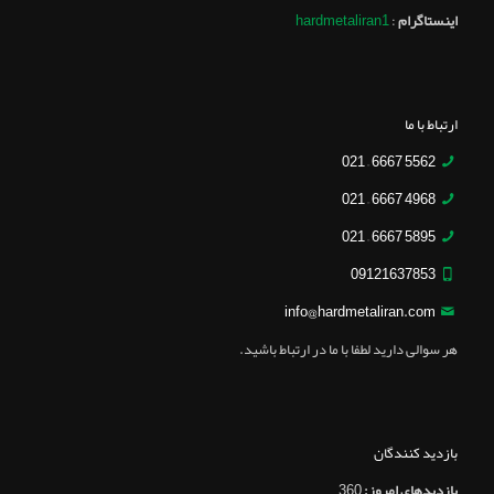
اینستاگرام
:
hardmetaliran1
ارتباط با ما
5562 6667 – 021
4968 6667 – 021
5895 6667 – 021
09121637853
info@hardmetaliran.com
هر سوالی دارید لطفا با ما در ارتباط باشید.
بازدید کنندگان
بازدیدهای امروز:
360