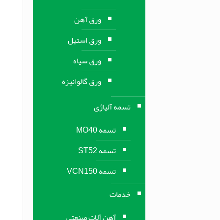
ورق آهن
ورق استیل
ورق سیاه
ورق گالوانیزه
تسمه آلیاژی
تسمه MO40
تسمه ST52
تسمه VCN150
خدمات
آهن آلات صنعتی