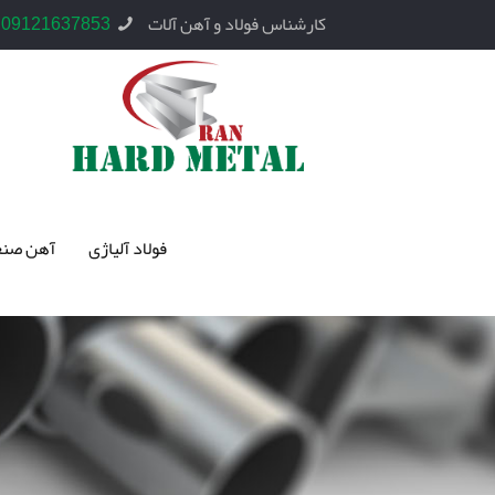
کارشناس فولاد و آهن آلات
09121637853
فولاد آلیاژی
آهن صنع