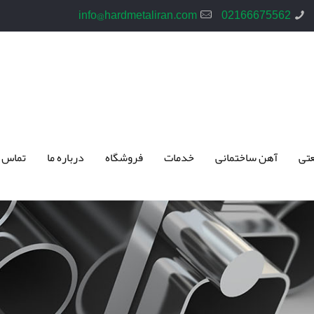
info@hardmetaliran.com
02166675562
تی
آهن ساختمانی
خدمات
فروشگاه
درباره ما
تماس 