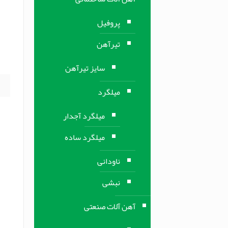
ف
پروفیل
ف
تیرآهن
ه
ه
سایز تیرآهن
میلگرد
میلگرد آجدار
میلگرد ساده
ناودانی
نبشی
آهن آلات صنعتی