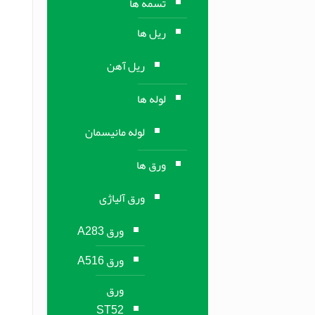
تسمه ها
ریل ها
ریل آهن
لوله ها
لوله مانیسمان
ورق ها
ورق آلیاژی
ورق A283
ورق A516
ورق
ST52