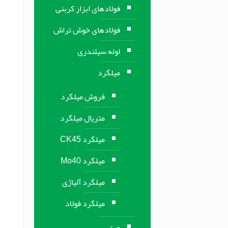
فولادهای ابزار کربنی
فولادهای خوش تراش
لوله سیلندری
میلگرد
فروش میلگرد
متریال میلگرد
میلگرد CK45
میلگرد Mo40
میلگرد آلیاژی
میلگرد فولاد
ورق