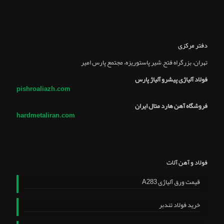
دفتر مرکزی
تهران، بزرگراه فتح, شير پاستوريزه، مجتمع پارس امير
فولاد آلیاژی پیشرو آلیاژ پارس
pishroaliazh.com
فروشگاه آهن هارد متال ایران
hardmetaliran.com
فولاد و آهن آلات
قیمت ورق آلیاژی A283
خرید فولاد تندبر