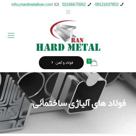
info@hardmetaliran.com
02166675562
09121637853
0
فولاد و آهن
فولاد های آلیاژی ساختمانی