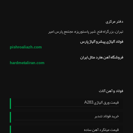
دفتر مرکزی
تهران، بزرگراه فتح, شير پاستوريزه، مجتمع پارس امير
فولاد آلیاژی پیشرو آلیاژ پارس
pishroaliazh.com
فروشگاه آهن هارد متال ایران
hardmetaliran.com
فولاد و آهن آلات
قیمت ورق آلیاژی A283
خرید فولاد تندبر
قیمت میلگرد آهن ساده