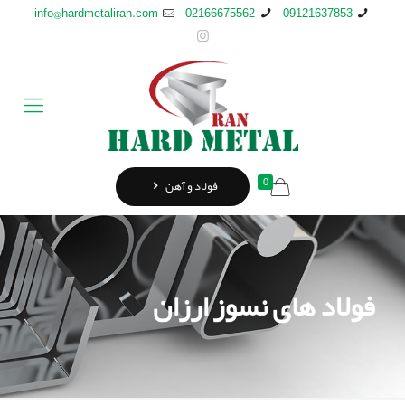
info@hardmetaliran.com
02166675562
09121637853
0
فولاد و آهن
فولاد های نسوز ارزان