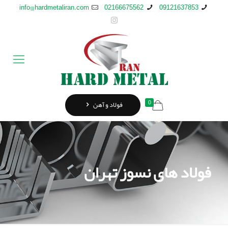
info@hardmetaliran.com
02166675562
09121637853
0
فولاد و آهن
فولاد های نسوز تهران