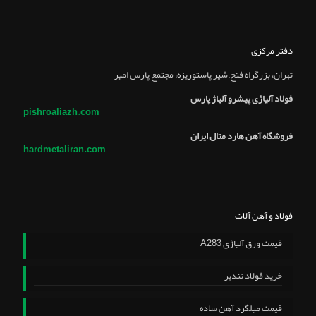
دفتر مرکزی
تهران، بزرگراه فتح, شير پاستوريزه، مجتمع پارس امير
فولاد آلیاژی پیشرو آلیاژ پارس
pishroaliazh.com
فروشگاه آهن هارد متال ایران
hardmetaliran.com
فولاد و آهن آلات
قیمت ورق آلیاژی A283
خرید فولاد تندبر
قیمت میلگرد آهن ساده