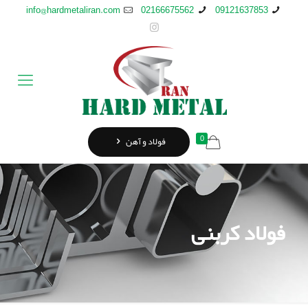
info@hardmetaliran.com
02166675562
09121637853
0
فولاد و آهن
فولاد کربنی