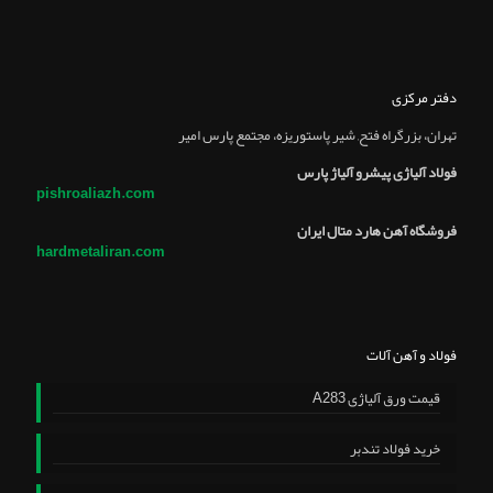
دفتر مرکزی
تهران، بزرگراه فتح, شير پاستوريزه، مجتمع پارس امير
فولاد آلیاژی پیشرو آلیاژ پارس
pishroaliazh.com
فروشگاه آهن هارد متال ایران
hardmetaliran.com
فولاد و آهن آلات
قیمت ورق آلیاژی A283
خرید فولاد تندبر