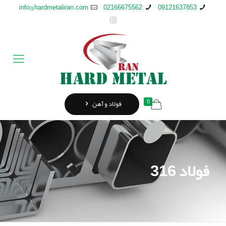
info@hardmetaliran.com
02166675562
09121637853
0
فولاد و آهن
فولاد 316