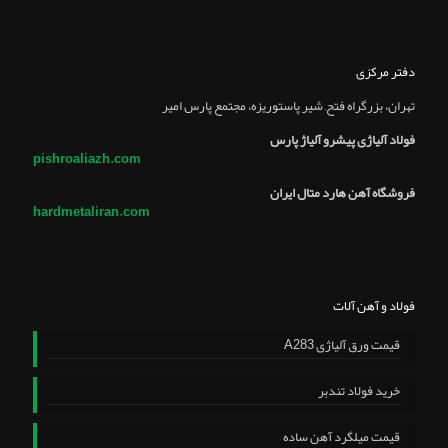
دفتر مرکزی
تهران، بزرگراه فتح, شير پاستوريزه، مجتمع پارس امير
فولاد آلیاژی پیشرو آلیاژ پارس
pishroaliazh.com
فروشگاه آهن هارد متال ایران
hardmetaliran.com
فولاد و آهن آلات
قیمت ورق آلیاژی A283
خرید فولاد تندبر
قیمت میلگرد آهن ساده