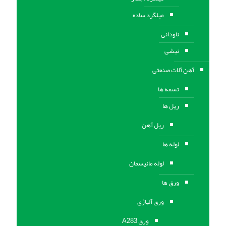
میلگرد ساده
ناودانی
نبشی
آهن آلات صنعتی
تسمه ها
ریل ها
ریل آهن
لوله ها
لوله مانیسمان
ورق ها
ورق آلیاژی
ورق A283