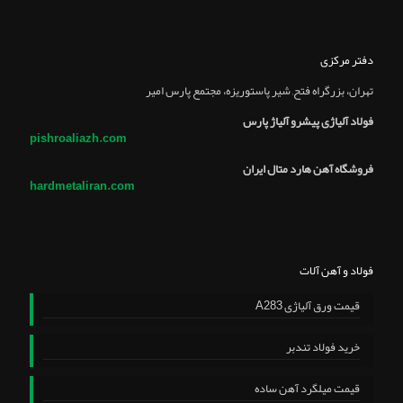
دفتر مرکزی
تهران، بزرگراه فتح, شير پاستوريزه، مجتمع پارس امير
فولاد آلیاژی پیشرو آلیاژ پارس
pishroaliazh.com
فروشگاه آهن هارد متال ایران
hardmetaliran.com
فولاد و آهن آلات
قیمت ورق آلیاژی A283
خرید فولاد تندبر
قیمت میلگرد آهن ساده