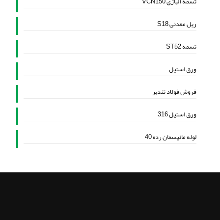
تسمه آلیاژی VCN150
ریل معدنی S18
تسمه ST52
ورق استیل
فروش فولاد تندبر
ورق استیل 316
لوله مانیسمان رده 40