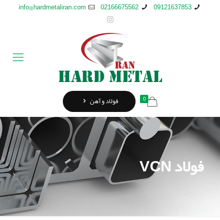
info@hardmetaliran.com
02166675562
09121637853
0
فولاد و آهن
فولاد VCN