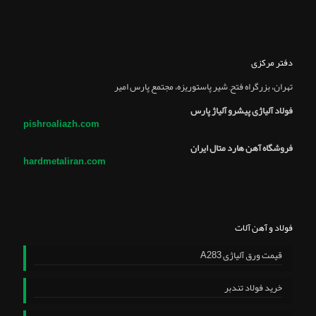
دفتر مرکزی
تهران، بزرگراه فتح, شير پاستوريزه، مجتمع پارس امير
فولاد آلیاژی پیشرو آلیاژ پارس
pishroaliazh.com
فروشگاه آهن هارد متال ایران
hardmetaliran.com
فولاد و آهن آلات
قیمت ورق آلیاژی A283
خرید فولاد تندبر