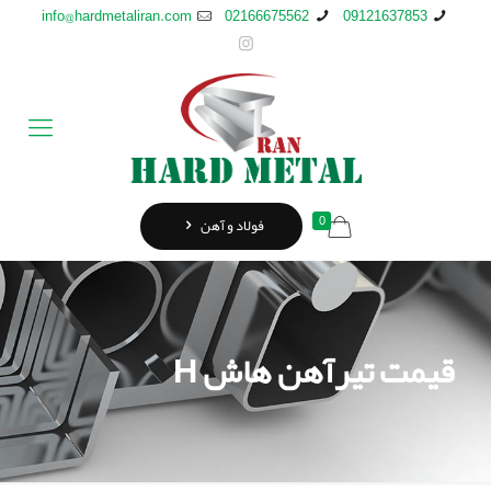
info@hardmetaliran.com
02166675562
09121637853
0
فولاد و آهن
قیمت تیرآهن هاش H