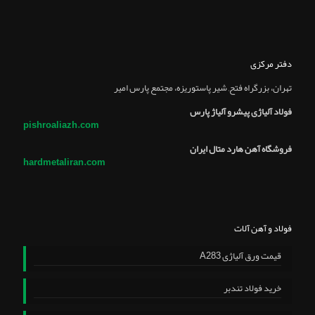
دفتر مرکزی
تهران، بزرگراه فتح, شير پاستوريزه، مجتمع پارس امير
فولاد آلیاژی پیشرو آلیاژ پارس
pishroaliazh.com
فروشگاه آهن هارد متال ایران
hardmetaliran.com
فولاد و آهن آلات
قیمت ورق آلیاژی A283
خرید فولاد تندبر