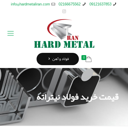
info@hardmetaliran.com
02166675562
09121637853
0
فولاد و آهن
قیمت خرید فولاد نیتراته