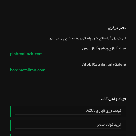
دفتر مرکزی
تهران، بزرگراه فتح, شير پاستوريزه، مجتمع پارس امير
فولاد آلیاژی پیشرو آلیاژ پارس
pishroaliazh.com
فروشگاه آهن هارد متال ایران
hardmetaliran.com
فولاد و آهن آلات
قیمت ورق آلیاژی A283
خرید فولاد تندبر