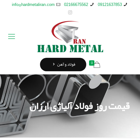
info@hardmetaliran.com
02166675562
09121637853
0
فولاد و آهن
قیمت روز فولاد آلیاژی ارزان