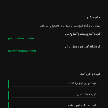
دفتر مرکزی
تهران، بزرگراه فتح, شير پاستوريزه، مجتمع پارس امير
فولاد آلیاژی پیشرو آلیاژ پارس
pishroaliazh.com
فروشگاه آهن هارد متال ایران
hardmetaliran.com
فولاد و آهن آلات
قیمت ورق آلیاژی A283
خرید فولاد تندبر
قیمت میلگرد آهن ساده