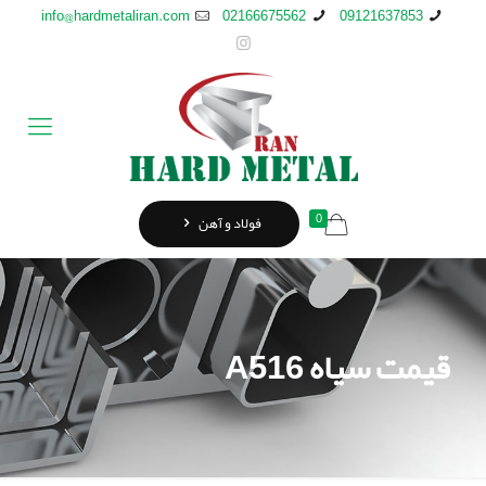
info@hardmetaliran.com
02166675562
09121637853
0
فولاد و آهن
قیمت سیاه A516