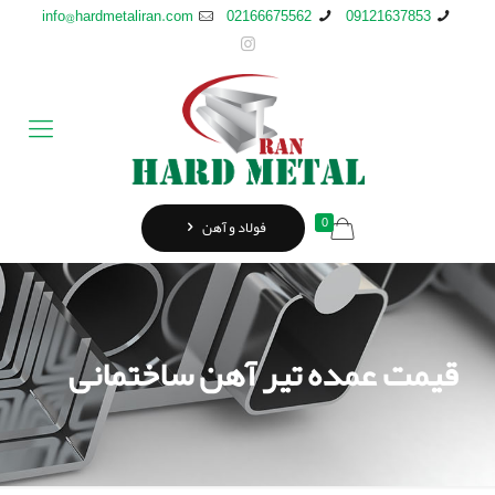
info@hardmetaliran.com
02166675562
09121637853
0
فولاد و آهن
قیمت عمده تیر آهن ساختمانی