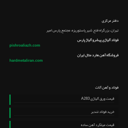
دفتر مرکزی
تهران، بزرگراه فتح, شير پاستوريزه، مجتمع پارس امير
فولاد آلیاژی پیشرو آلیاژ پارس
pishroaliazh.com
فروشگاه آهن هارد متال ایران
hardmetaliran.com
فولاد و آهن آلات
قیمت ورق آلیاژی A283
خرید فولاد تندبر
قیمت میلگرد آهن ساده