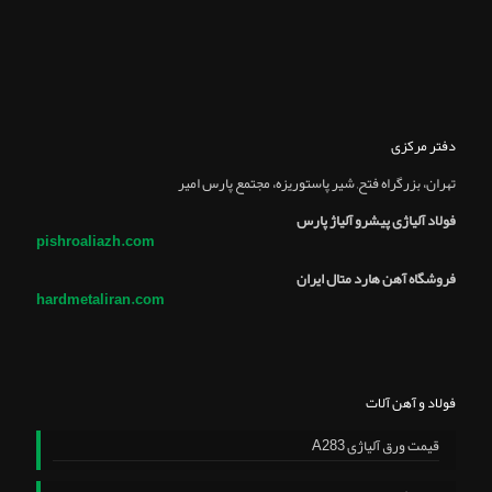
دفتر مرکزی
تهران، بزرگراه فتح, شير پاستوريزه، مجتمع پارس امير
فولاد آلیاژی پیشرو آلیاژ پارس
pishroaliazh.com
فروشگاه آهن هارد متال ایران
hardmetaliran.com
فولاد و آهن آلات
قیمت ورق آلیاژی A283