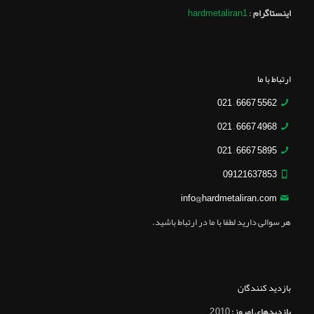
اینستاگرام
:
hardmetaliran1
ارتباط با ما
5562 6667 – 021
4968 6667 – 021
5895 6667 – 021
09121637853
info@hardmetaliran.com
هر سوالی دارید لطفا با ما در ارتباط باشید.
بازدید کنندگان
بازدیدهای امروز:
2,010