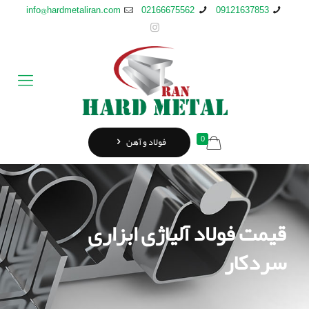
info@hardmetaliran.com
02166675562
09121637853
0
فولاد و آهن
قیمت فولاد آلیاژی ابزاری
سردکار