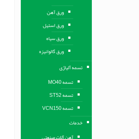
ورق آهن
ورق استیل
ورق سیاه
ورق گالوانیزه
تسمه آلیاژی
تسمه MO40
تسمه ST52
تسمه VCN150
خدمات
آهن آلات صنعتی