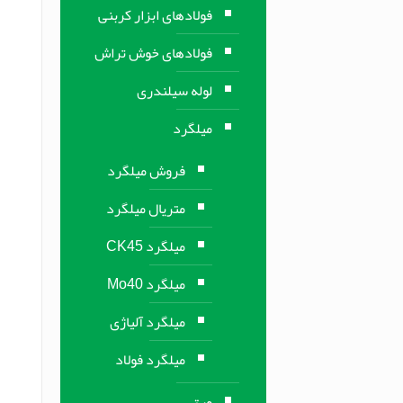
فولادهای ابزار کربنی
فولادهای خوش تراش
لوله سیلندری
میلگرد
فروش میلگرد
متریال میلگرد
میلگرد CK45
میلگرد Mo40
میلگرد آلیاژی
میلگرد فولاد
ورق