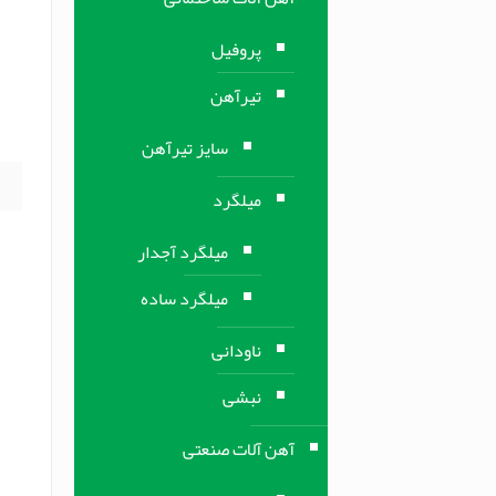
ف
پروفیل
ف
تیرآهن
م
ف
سایز تیرآهن
میلگرد
میلگرد آجدار
میلگرد ساده
ناودانی
نبشی
آهن آلات صنعتی