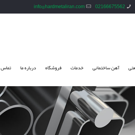
info@hardmetaliran.com
02166675562
تی
آهن ساختمانی
خدمات
فروشگاه
درباره ما
تماس 