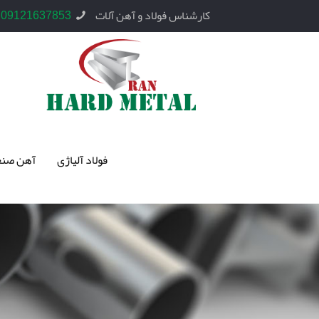
کارشناس فولاد و آهن آلات
09121637853
فولاد آلیاژی
آهن صنع