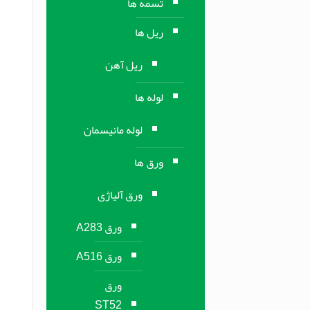
تسمه ها
ریل ها
ریل آهن
لوله ها
لوله مانیسمان
ورق ها
ورق آلیاژی
ورق A283
ورق A516
ورق
ST52