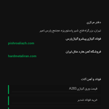
دفتر مرکزی
تهران، بزرگراه فتح, شير پاستوريزه، مجتمع پارس امير
فولاد آلیاژی پیشرو آلیاژ پارس
pishroaliazh.com
فروشگاه آهن هارد متال ایران
hardmetaliran.com
فولاد و آهن آلات
قیمت ورق آلیاژی A283
خرید فولاد تندبر