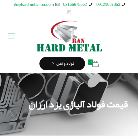
info@hardmetaliran.com
02166675562
09121637853
0
فولاد و آهن
قیمت فولاد آلیاژی یزد ارزان