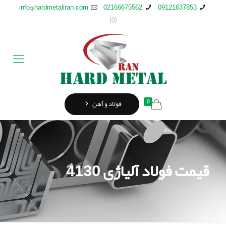
info@hardmetaliran.com
02166675562
09121637853
0
فولاد و آهن
قیمت فولاد آلیاژی 4130