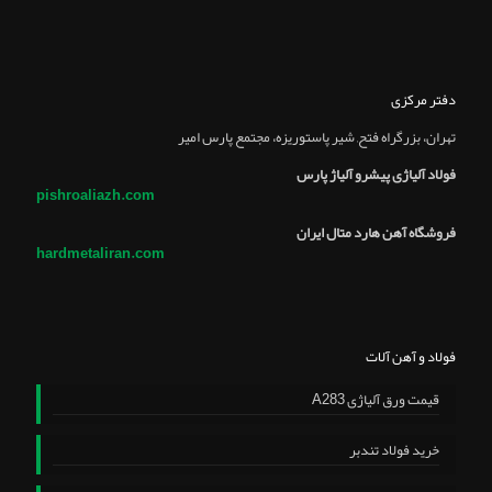
دفتر مرکزی
تهران، بزرگراه فتح, شير پاستوريزه، مجتمع پارس امير
فولاد آلیاژی پیشرو آلیاژ پارس
pishroaliazh.com
فروشگاه آهن هارد متال ایران
hardmetaliran.com
فولاد و آهن آلات
قیمت ورق آلیاژی A283
خرید فولاد تندبر