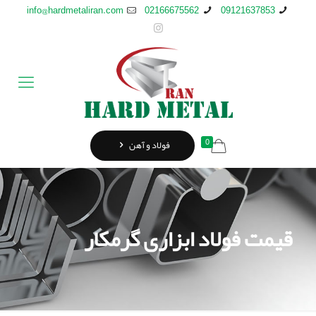
info@hardmetaliran.com
02166675562
09121637853
0
فولاد و آهن
قیمت فولاد ابزاری گرمکار