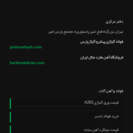
دفتر مرکزی
تهران، بزرگراه فتح, شير پاستوريزه، مجتمع پارس امير
فولاد آلیاژی پیشرو آلیاژ پارس
pishroaliazh.com
فروشگاه آهن هارد متال ایران
hardmetaliran.com
فولاد و آهن آلات
قیمت ورق آلیاژی A283
خرید فولاد تندبر
قیمت میلگرد آهن ساده