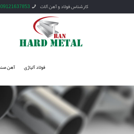
کارشناس فولاد و آهن آلات
09121637853
فولاد آلیاژی
آهن صنع