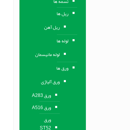
تسمه ها
ریل ها
ریل آهن
لوله ها
لوله مانیسمان
ورق ها
ورق آلیاژی
ورق A283
ورق A516
ورق
ST52