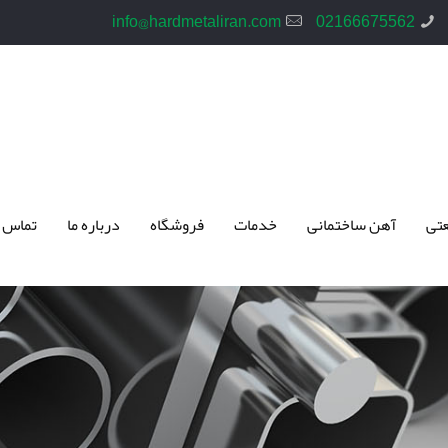
info@hardmetaliran.com
02166675562
تی
آهن ساختمانی
خدمات
فروشگاه
درباره ما
تماس 