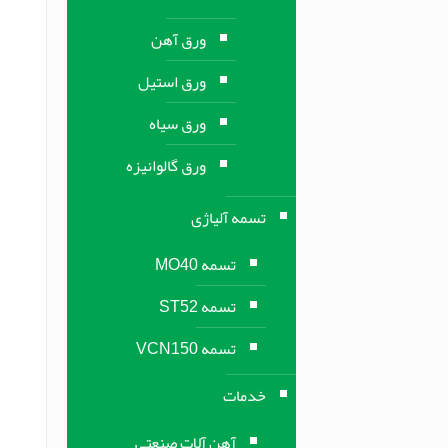
ورق آهن
ورق استیل
ورق سیاه
ورق گالوانیزه
تسمه آلیاژی
تسمه MO40
تسمه ST52
تسمه VCN150
خدمات
آهن آلات صنعتی