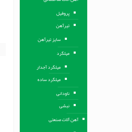
ا
پروفیل
ا
تیرآهن
ا
و
سایز تیرآهن
میلگرد
میلگرد آجدار
میلگرد ساده
ناودانی
نبشی
آهن آلات صنعتی