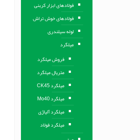
فولادهای ابزار کربنی
فولادهای خوش تراش
لوله سیلندری
میلگرد
فروش میلگرد
متریال میلگرد
میلگرد CK45
میلگرد Mo40
میلگرد آلیاژی
میلگرد فولاد
ورق