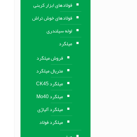
فولادهای ابزار کربنی
فولادهای خوش تراش
لوله سیلندری
میلگرد
فروش میلگرد
متریال میلگرد
میلگرد CK45
میلگرد Mo40
میلگرد آلیاژی
میلگرد فولاد
ورق