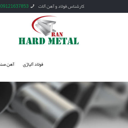
کارشناس فولاد و آهن آلات
09121637853
فولاد آلیاژی
آهن صنع