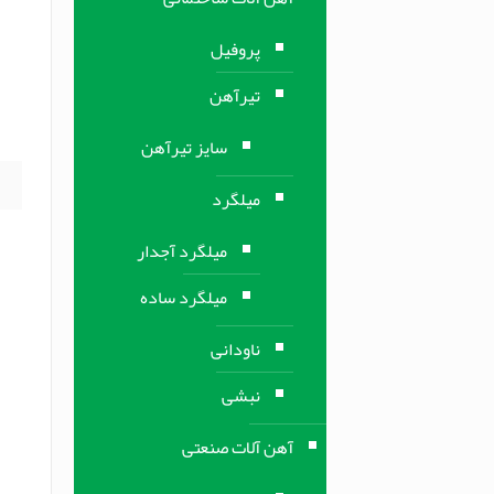
ف
پروفیل
ف
تیرآهن
ز
]
سایز تیرآهن
میلگرد
میلگرد آجدار
میلگرد ساده
ناودانی
نبشی
آهن آلات صنعتی