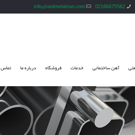
info@hardmetaliran.com
02166675562
تی
آهن ساختمانی
خدمات
فروشگاه
درباره ما
تماس 