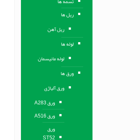
تسمه ها
ریل ها
ریل آهن
لوله ها
لوله مانیسمان
ورق ها
ورق آلیاژی
ورق A283
ورق A516
ورق
ST52