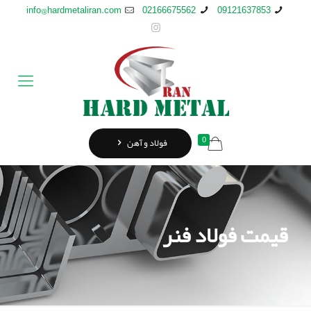
info@hardmetaliran.com
02166675562
09121637853
0
فولاد و آهن
قیمت فولاد فنر