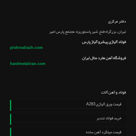
دفتر مرکزی
تهران، بزرگراه فتح, شير پاستوريزه، مجتمع پارس امير
فولاد آلیاژی پیشرو آلیاژ پارس
pishroaliazh.com
فروشگاه آهن هارد متال ایران
hardmetaliran.com
فولاد و آهن آلات
قیمت ورق آلیاژی A283
خرید فولاد تندبر
قیمت میلگرد آهن ساده