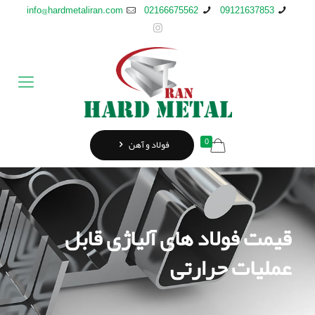
info@hardmetaliran.com
02166675562
09121637853
0
فولاد و آهن
قیمت فولاد های آلیاژی قابل
عملیات حرارتی