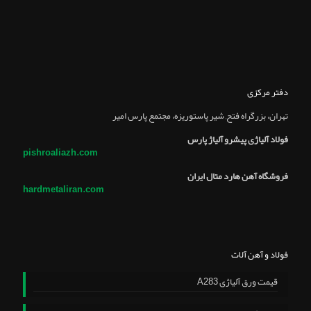
دفتر مرکزی
تهران، بزرگراه فتح, شير پاستوريزه، مجتمع پارس امير
فولاد آلیاژی پیشرو آلیاژ پارس
pishroaliazh.com
فروشگاه آهن هارد متال ایران
hardmetaliran.com
فولاد و آهن آلات
قیمت ورق آلیاژی A283