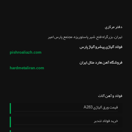
دفتر مرکزی
تهران، بزرگراه فتح, شير پاستوريزه، مجتمع پارس امير
فولاد آلیاژی پیشرو آلیاژ پارس
pishroaliazh.com
فروشگاه آهن هارد متال ایران
hardmetaliran.com
فولاد و آهن آلات
قیمت ورق آلیاژی A283
خرید فولاد تندبر