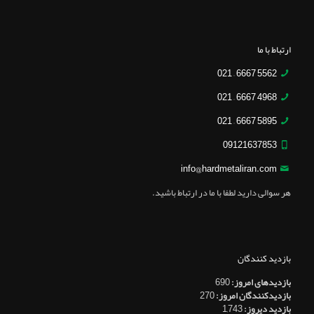
ارتباط با ما
5562 6667 – 021
4968 6667 – 021
5895 6667 – 021
09121637853
info@hardmetaliran.com
هر سوالی دارید لطفا با ما در ارتباط باشید.
بازدید کنندگان
بازدیدهای امروز:
690
بازدیدکنندگان امروز:
270
بازدید دیروز:
1,743