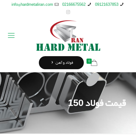
info@hardmetaliran.com
02166675562
09121637853
0
فولاد و آهن
قیمت فولاد 150