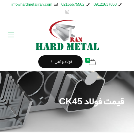
info@hardmetaliran.com
02166675562
09121637853
0
فولاد و آهن
قیمت فولاد CK45