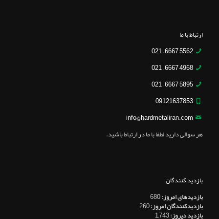
ارتباط با ما
5562 6667 – 021
4968 6667 – 021
5895 6667 – 021
09121637853
info@hardmetaliran.com
هر سوالی دارید لطفا با ما در ارتباط باشید.
بازدید کنندگان
بازدیدهای امروز:
680
بازدیدکنندگان امروز:
260
بازدید دیروز:
1,743