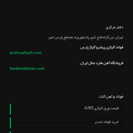
دفتر مرکزی
تهران، بزرگراه فتح, شير پاستوريزه، مجتمع پارس امير
فولاد آلیاژی پیشرو آلیاژ پارس
pishroaliazh.com
فروشگاه آهن هارد متال ایران
hardmetaliran.com
فولاد و آهن آلات
قیمت ورق آلیاژی A283
خرید فولاد تندبر